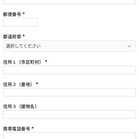
必
須
)
郵便番号
(
必
須
)
都道府県
(
必
須
)
住所１（市区町村）
(
必
須
)
住所２（番地）
(
必
須
)
住所３（建物名）
携帯電話番号
(