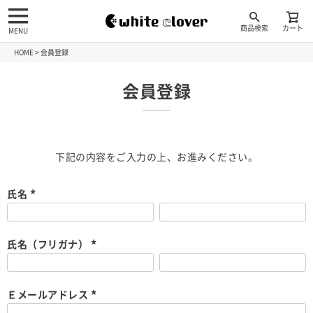
商品検索
カート
MENU
HOME
会員登録
会員登録
下記の内容をご入力の上、お進みください。
氏名
(
必
須
)
氏名（フリガナ）
(
必
須
)
Ｅメールアドレス
(