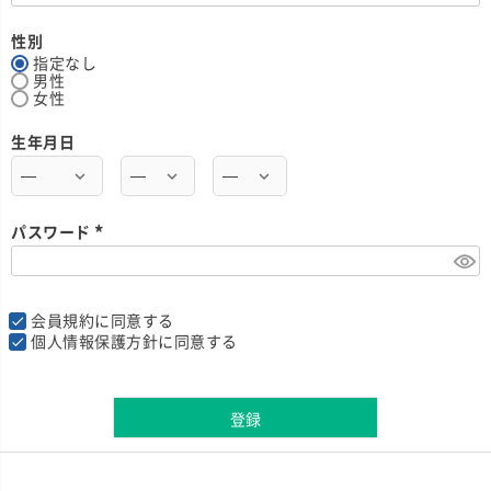
必
須
)
性別
指定なし
男性
女性
生年月日
パスワード
(
必
須
)
会員規約
に同意する
個人情報保護方針
に同意する
登録