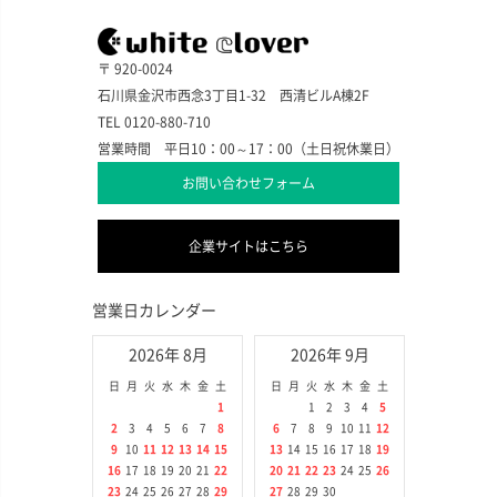
〒 920-0024
石川県金沢市西念3丁目1-32 西清ビルA棟2F
TEL 0120-880-710
営業時間 平日10：00～17：00（土日祝休業日）
お問い合わせフォーム
企業サイトはこちら
営業日カレンダー
2026年 8月
2026年 9月
日
月
火
水
木
金
土
日
月
火
水
木
金
土
1
1
2
3
4
5
2
3
4
5
6
7
8
6
7
8
9
10
11
12
9
10
11
12
13
14
15
13
14
15
16
17
18
19
16
17
18
19
20
21
22
20
21
22
23
24
25
26
23
24
25
26
27
28
29
27
28
29
30