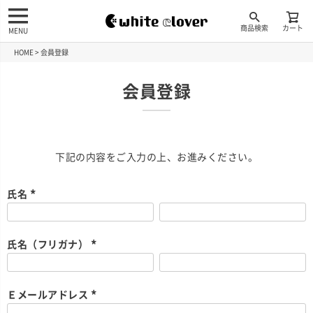
商品検索
カート
MENU
HOME
会員登録
会員登録
下記の内容をご入力の上、お進みください。
氏名
(
必
須
)
氏名（フリガナ）
(
必
須
)
Ｅメールアドレス
(