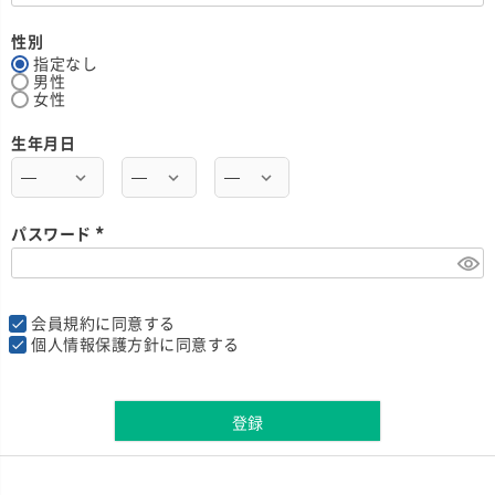
必
須
)
性別
指定なし
男性
女性
生年月日
パスワード
(
必
須
)
会員規約
に同意する
個人情報保護方針
に同意する
登録