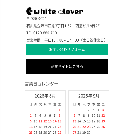
〒 920-0024
石川県金沢市西念3丁目1-32 西清ビルA棟2F
TEL 0120-880-710
営業時間 平日10：00～17：00（土日祝休業日）
お問い合わせフォーム
企業サイトはこちら
営業日カレンダー
2026年 8月
2026年 9月
日
月
火
水
木
金
土
日
月
火
水
木
金
土
1
1
2
3
4
5
2
3
4
5
6
7
8
6
7
8
9
10
11
12
9
10
11
12
13
14
15
13
14
15
16
17
18
19
16
17
18
19
20
21
22
20
21
22
23
24
25
26
23
24
25
26
27
28
29
27
28
29
30