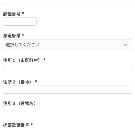
必
須
)
郵便番号
(
必
須
)
都道府県
(
必
須
)
住所１（市区町村）
(
必
須
)
住所２（番地）
(
必
須
)
住所３（建物名）
携帯電話番号
(