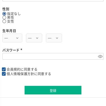
必
須
)
性別
指定なし
男性
女性
生年月日
パスワード
(
必
須
)
会員規約
に同意する
個人情報保護方針
に同意する
登録