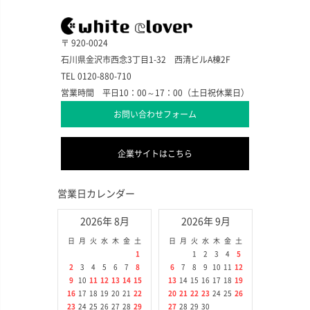
〒 920-0024
石川県金沢市西念3丁目1-32 西清ビルA棟2F
TEL 0120-880-710
営業時間 平日10：00～17：00（土日祝休業日）
お問い合わせフォーム
企業サイトはこちら
営業日カレンダー
2026年 8月
2026年 9月
日
月
火
水
木
金
土
日
月
火
水
木
金
土
1
1
2
3
4
5
2
3
4
5
6
7
8
6
7
8
9
10
11
12
9
10
11
12
13
14
15
13
14
15
16
17
18
19
16
17
18
19
20
21
22
20
21
22
23
24
25
26
23
24
25
26
27
28
29
27
28
29
30