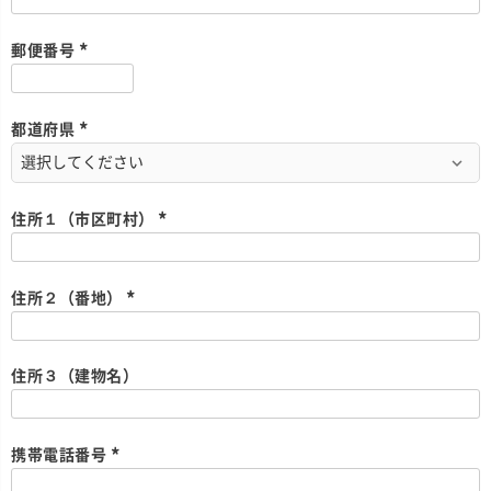
必
須
)
郵便番号
(
必
須
)
都道府県
(
必
須
)
住所１（市区町村）
(
必
須
)
住所２（番地）
(
必
須
)
住所３（建物名）
携帯電話番号
(