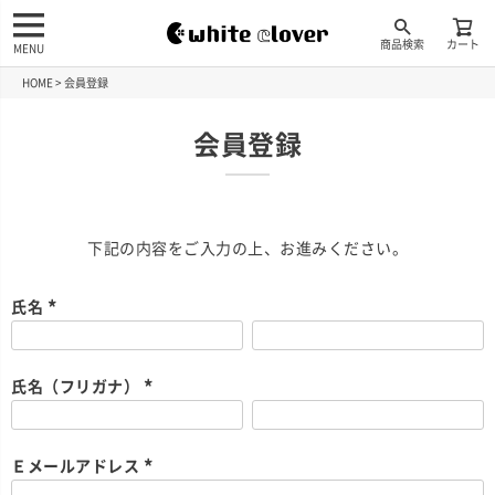
商品検索
カート
MENU
HOME
会員登録
会員登録
下記の内容をご入力の上、お進みください。
氏名
(
必
須
)
氏名（フリガナ）
(
必
須
)
Ｅメールアドレス
(