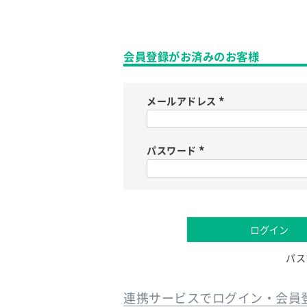
会員登録がお済みのお客様
メールアドレス
(
必
須
)
パスワード
(
必
須
)
ログイン
パス
連携サービスでログイン・会員