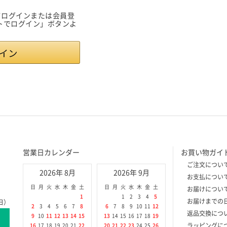
用してログインまたは会員登
ントでログイン」ボタンよ
営業日カレンダー
お買い物ガイ
ご注文につい
2026年 8月
2026年 9月
お支払につい
日
月
火
水
木
金
土
日
月
火
水
木
金
土
お届けについ
1
1
2
3
4
5
お届けまでの
日）
2
3
4
5
6
7
8
6
7
8
9
10
11
12
返品交換につ
9
10
11
12
13
14
15
13
14
15
16
17
18
19
ラッピングに
16
17
18
19
20
21
22
20
21
22
23
24
25
26