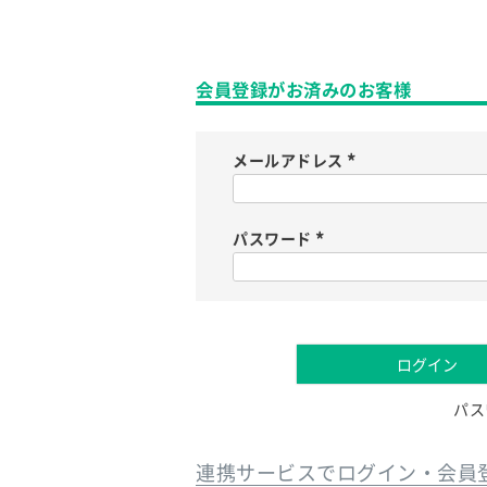
会員登録がお済みのお客様
メールアドレス
(
必
須
)
パスワード
(
必
須
)
ログイン
パス
連携サービスでログイン・会員