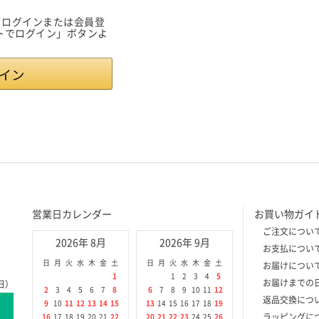
用してログインまたは会員登
ントでログイン」ボタンよ
営業日カレンダー
お買い物ガイ
ご注文につい
2026年 8月
2026年 9月
お支払につい
日
月
火
水
木
金
土
日
月
火
水
木
金
土
お届けについ
1
1
2
3
4
5
お届けまでの
日）
2
3
4
5
6
7
8
6
7
8
9
10
11
12
返品交換につ
9
10
11
12
13
14
15
13
14
15
16
17
18
19
ラッピングに
16
17
18
19
20
21
22
20
21
22
23
24
25
26